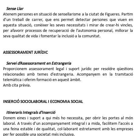
Sense Llar
Atenem persones en situació de sensellarisme a la ciutat de Figueres. Partim
d’un treball de carrer, que ens permet detectar persones que viuen en
aquesta situació, conèixer les seves necessitats i mirar de crear-hi vincles,
per afavorir processos de recuperació de l’autonomia personal, millorar la
seva qualitat de vida i fomentar la inclusió a la comunitat.
ASSESSORAMENT JURÍDIC
Servei d’Assessorament en Estrangeria
Proporcionem assessorament legal i suport jurídic per resoldre qüestions
relacionades amb temes d’estrangeria. Acompanyem en la tramitació
telemàtica i oferim formació en aquest àmbit.
Amb cita prèvia.
INSERCIÓ SOCIOLABORAL I ECONOMIA SOCIAL
Itineraris Integrals d'Inserció
Donem eines i suport a qui més ho necessita, per obrir les portes al món
laboral. A través d’un acompanyament integral i a mida, facilitem l’accés a
una feina estable i de qualitat, col·laborant estretament amb les empreses
per fer possible una societat més inclusiva.