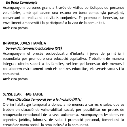
En Bona Companyia
Acompanyem persones grans a través de visites periòdiques de persones
voluntàries, amb qui passen una estona en bona companyia passejant,
conversant o realitzant activitats conjuntes. Es promou el benestar, un
envelliment amb sentit i la participació a la vida de la comunitat.
Amb cita prèvia.
INFÀNCIA, JOVES I FAMÍLIA
Servei d’Intervenció Educativa (SIE)
Acompanyem el procés socioeducatiu d’infants i joves de primària i
secundària per promoure una educació equitativa. Treballem de manera
integral: oferim suport a les famílies, vetllem pel benestar dels menors i
col·laborem estretament amb els centres educatius, els serveis socials i la
comunitat.
Amb cita prèvia.
SENSE LLAR I HABITATGE
Pisos d’Acollida Temporal per a la Inclusió (PATI)
Oferim habitatge temporal a dones, amb menors a càrrec o soles, que es
troben en situació de vulnerabilitat social, per possibilitar un procés de
recuperació emocional i de la seva autonomia. Acompanyem les dones en
aspectes jurídics, laborals, de salut i promoció personal, fomentant la
creació de xarxa social i la seva inclusió a la comunitat.