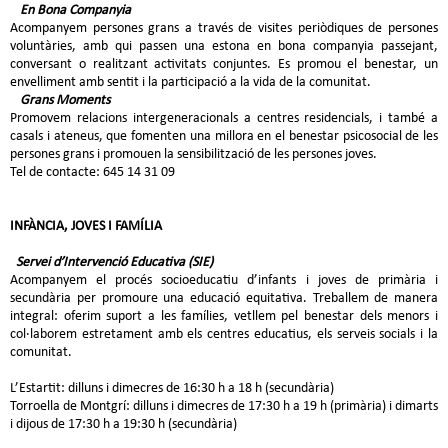
En Bona Companyia
Acompanyem persones grans a través de visites periòdiques de persones
voluntàries, amb qui passen una estona en bona companyia passejant,
conversant o realitzant activitats conjuntes. Es promou el benestar, un
envelliment amb sentit i la participació a la vida de la comunitat.
Grans Moments
Promovem relacions intergeneracionals a centres residencials, i també a
casals i ateneus, que fomenten una millora en el benestar psicosocial de les
persones grans i promouen la sensibilització de les persones joves.
Tel de contacte: 645 14 31 09
INFÀNCIA, JOVES I FAMÍLIA
Servei d’Intervenció Educativa (SIE)
Acompanyem el procés socioeducatiu d’infants i joves de primària i
secundària per promoure una educació equitativa. Treballem de manera
integral: oferim suport a les famílies, vetllem pel benestar dels menors i
col·laborem estretament amb els centres educatius, els serveis socials i la
comunitat.
L’Estartit: dilluns i dimecres de 16:30 h a 18 h (secundària)
Torroella de Montgrí: dilluns i dimecres de 17:30 h a 19 h (primària) i dimarts
i dijous de 17:30 h a 19:30 h (secundària)