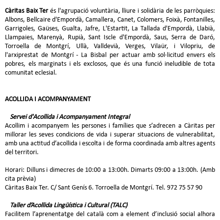
Càritas Baix Ter
és l'agrupació voluntària, lliure i solidària de les parròquies:
Albons, Bellcaire d'Empordà, Camallera, Canet, Colomers, Foixà, Fontanilles,
Garrigoles, Gaüses, Gualta, Jafre, L'Estartit, La Tallada d'Empordà, Llabià,
Llampaies, Marenyà, Rupià, Sant Iscle d'Empordà, Saus, Serra de Daró,
Torroella de Montgrí, Ullà, Valldevià, Verges, Vilaür, i Vilopriu, de
l'arxiprestat de Montgrí - La Bisbal per actuar amb sol·licitud envers els
pobres, els marginats i els exclosos, que és una funció ineludible de tota
comunitat eclesial.
ACOLLIDA I ACOMPANYAMENT
Servei d'Acollida i Acompanyament Integral
Acollim i acompanyem les persones i famílies que s’adrecen a Càritas per
millorar les seves condicions de vida i superar situacions de vulnerabilitat,
amb una actitud d’acollida i escolta i de forma coordinada amb altres agents
del territori.
Horari: Dilluns i dimecres de 10:00 a 13:00h. Dimarts 09:00 a 13:00h. (Amb
cita prèvia)
Càritas Baix Ter. C/ Sant Genís 6. Torroella de Montgrí. Tel. 972 75 57 90
Taller d’Acollida Lingüística i Cultural (TALC)
Facilitem l’aprenentatge del català com a element d’inclusió social alhora