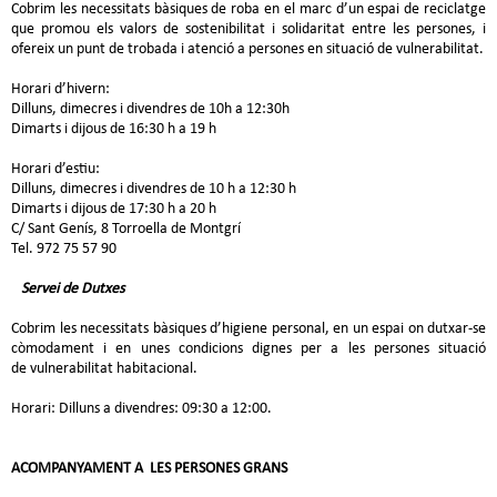
Cobrim les necessitats bàsiques de roba en el marc d’un espai de reciclatge
que promou els valors de sostenibilitat i solidaritat entre les persones, i
ofereix un punt de trobada i atenció a persones en situació de vulnerabilitat.
Horari d’hivern:
Dilluns, dimecres i divendres de 10h a 12:30h
Dimarts i dijous de 16:30 h a 19 h
Horari d’estiu:
Dilluns, dimecres i divendres de 10 h a 12:30 h
Dimarts i dijous de 17:30 h a 20 h
C/ Sant Genís, 8 Torroella de Montgrí
Tel. 972 75 57 90
Servei de Dutxes
Cobrim les necessitats bàsiques d’higiene personal, en un espai on dutxar-se
còmodament i en unes condicions dignes per a les persones situació
de vulnerabilitat habitacional.
Horari: Dilluns a divendres: 09:30 a 12:00.
ACOMPANYAMENT A LES PERSONES GRANS