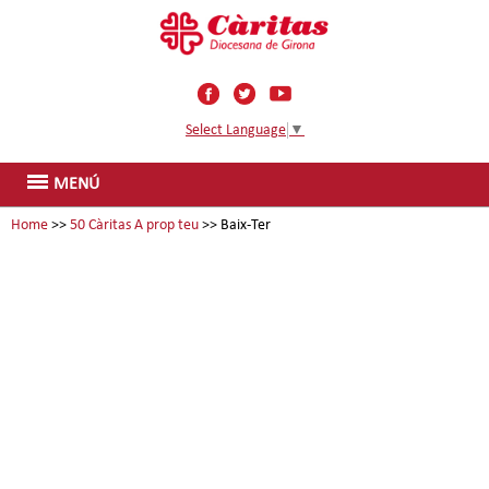
Select Language
▼
MENÚ
Home
>>
50 Càritas A prop teu
>> Baix-Ter