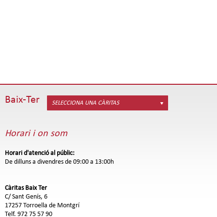
Baix-Ter
SELECCIONA UNA CÀRITAS
Horari i on som
Horari d'atenció al públic:
De dilluns a divendres de 09:00 a 13:00h
Càritas Baix Ter
C/ Sant Genís, 6
17257 Torroella de Montgrí
Telf. 972 75 57 90