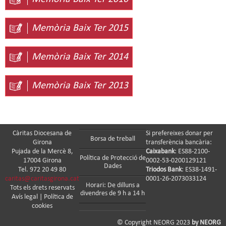
Memòria Baix Ter 2015
Memòria Baix Ter 2014
Memòria Baix Ter 2013
Càritas Diocesana de
Si prefereixes donar per
Borsa de treball
Girona
transferència bancària:
Pujada de la Mercè 8,
Caixabank
: ES88-2100-
Política de Protecció de
17004 Girona
0002-53-0200129121
Dades
Tel. 972 20 49 80
Triodos Bank
: ES38-1491-
caritas@caritasgirona.cat
0001-26-2073033124
Horari: De dilluns a
Tots els drets reservats
divendres de 9 h a 14 h
Avís legal
|
Política de
cookies
© Copyright NEORG 2023
by NEORG