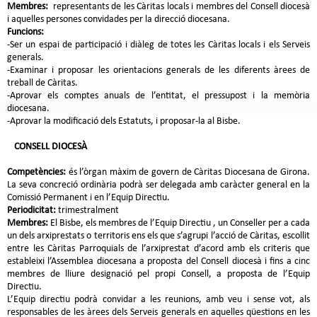
Membres:
representants de les Càritas locals i membres del Consell diocesà
i aquelles persones convidades per la direcció diocesana.
Funcions:
-Ser un espai de participació i diàleg de totes les Càritas locals i els Serveis
generals.
-Examinar i proposar les orientacions generals de les diferents àrees de
treball de Càritas.
-Aprovar els comptes anuals de l’entitat, el pressupost i la memòria
diocesana.
-Aprovar la modificació dels Estatuts, i proposar-la al Bisbe.
CONSELL DIOCESÀ
Competències:
és l’òrgan màxim de govern de Càritas Diocesana de Girona.
La seva concreció ordinària podrà ser delegada amb caràcter general en la
Comissió Permanent i en l’Equip Directiu.
Periodicitat:
trimestralment
Membres:
El Bisbe, els membres de l’Equip Directiu , un Conseller per a cada
un dels arxiprestats o territoris ens els que s’agrupi l’acció de Càritas, escollit
entre les Càritas Parroquials de l’arxiprestat d’acord amb els criteris que
estableixi l’Assemblea diocesana a proposta del Consell diocesà i fins a cinc
membres de lliure designació pel propi Consell, a proposta de l’Equip
Directiu.
L’Equip directiu podrà convidar a les reunions, amb veu i sense vot, als
responsables de les àrees dels Serveis generals en aquelles qüestions en les