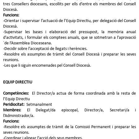
tres Consellers diocesans, escollits per ells d’entre els membres del Consell
Diocesà.
Funcions:
-Orientar i supervisar l’actuació de l’Equip Directiu, per delegació del Consell
Diocesà.
-Supervisar les bases i elaboració del pressupost, la memòria anual
d’activitats, i formular els comptees anuals, que se sotmetran a l’aprovació
´de l’Assemblea Dioceseana.
-Decidir sobre l’acceptació de llegats i herències.
-Resoldre els assumptes de tràmit del Consell Diocesà i preparar les seves
reunions.
-Les que li siguin encomenades pel Consell Diocesà.
EQUIP DIRECTIU
Competències:
El Director/a actua de forma coordinada amb la resta de
l’Equip Directiu
Peridiocitat:
Setmanalment
Membres:
El Delegat/da episcopal, Director/a, Secretari/a i
l’Administrador/a.
Funcions:
-Resoldre els assumptes de tràmit de la Comissió Permanent i preparar les
seves reunions.
-Coordinar i alinear l’acció dels seus membres.