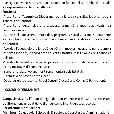
que sigui convenient la seva participació en funció del seu àmbit de treball i
als representants dels treballadors.
Funcions:
-Presentar a l’Assemblea Diocesana, per a la seva consulta, les orientacions
generals de l’entitat.
-Presentar a l’Assemblea el pressupost, la memòria anual d’activitats i els
comptees anuals.
-Aprovar els documents marc dels programes socials, i aquells documents
sobre criteris i orientacions d’actuació que siguin aplicables a tots els nivells
de l’entitat.
-Acordar l’adquisició o alienació de béns immobles necessaris per a cumplir
les seves funcions, d’acord amb aquests Estatuts i la legislació civil i canònica
aplicable.
-Acordar la constitució o participació a institucions, fundacions, empreses o
altres iniciatives d’economia social.
-Elaborar el desenvolupament reglamentari dels Estatuts.
-L’admissió de noves Càritas locals.
-Designar els representants del Consell Diocesà a la Comissió Permanent.
COMISSIÓ PERMANENT
Competències:
és l’òrgan delegat del Consell Diocesà de Càritas Diocesana
de Girona, encarregat de vetllar pel compliment dels seus acords.
Periodicitat:
mensualment
Membres:
Delegat/da Episcopal, Director/a, Secretari/a, Administrador/a i