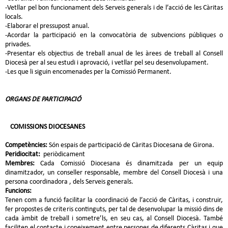
-Vetllar pel bon funcionament dels Serveis generals i de l’acció de les Càritas
locals.
-Elaborar el pressupost anual.
-Acordar la participació en la convocatòria de subvencions públiques o
privades.
-Presentar els objectius de treball anual de les àrees de treball al Consell
Diocesà per al seu estudi i aprovació, i vetllar pel seu desenvolupament.
-Les que li siguin encomenades per la Comissió Permanent.
ORGANS DE PARTICIPACIÓ
COMISSIONS DIOCESANES
Competències:
Són espais de participació de Càritas Diocesana de Girona.
Peridiocitat:
periòdicament
Membres:
Cada Comissió Diocesana és dinamitzada per un equip
dinamitzador, un conseller responsable, membre del Consell Diocesà i una
persona coordinadora , dels Serveis generals.
Funcions:
Tenen com a funció facilitar la coordinació de l’acció de Càritas, i construir,
fer propostes de criteris continguts, per tal de desenvolupar la missió dins de
cada àmbit de treball i sometre’ls, en seu cas, al Consell Diocesà. També
faciliten el contacte i coneixement entre persones de diferents Càritas i que