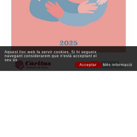
Aquest lloc web fa servir cookies. Si hi segueix
navegant considerarem que n'està acceptant el
seu ús.
Acceptar
Més informació
Memòries
Càritas Diocesana de
Si prefereixes donar per
Borsa de treball
Girona
transferència bancària:
Pujada de la Mercè 8,
Caixabank
: ES88-2100-
Política de Protecció de
17004 Girona
0002-53-0200129121
Dades