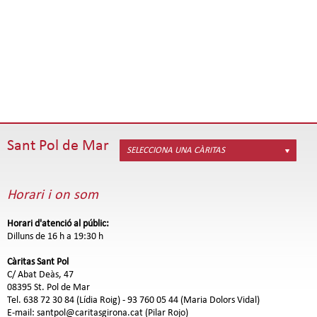
Sant Pol de Mar
SELECCIONA UNA CÀRITAS
Horari i on som
Horari d'atenció al públic:
Dilluns de 16 h a 19:30 h
Càritas Sant Pol
C/ Abat Deàs, 47
08395 St. Pol de Mar
Tel. 638 72 30 84 (Lídia Roig) - 93 760 05 44 (Maria Dolors Vidal)
E-mail: santpol@caritasgirona.cat (Pilar Rojo)