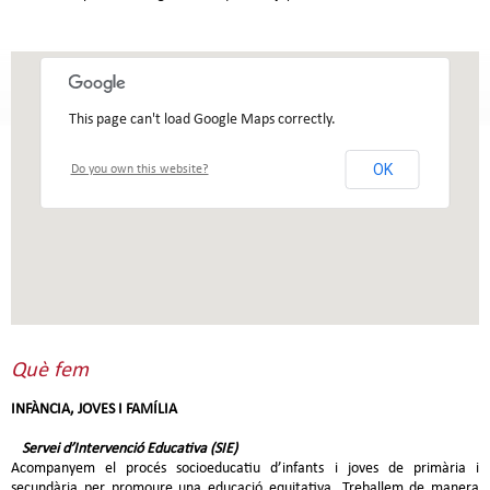
This page can't load Google Maps correctly.
OK
Do you own this website?
Què fem
INFÀNCIA, JOVES I FAMÍLIA
Servei d’Intervenció Educativa (SIE)
Acompanyem el procés socioeducatiu d’infants i joves de primària i
secundària per promoure una educació equitativa. Treballem de manera