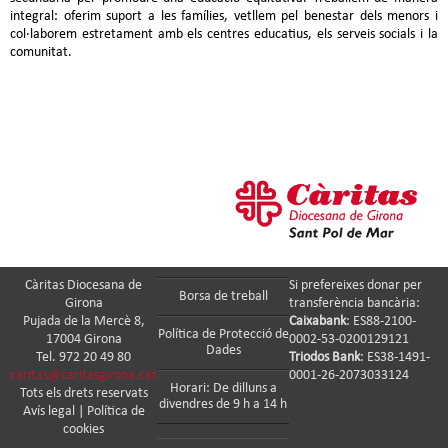
integral: oferim suport a les famílies, vetllem pel benestar dels menors i
col·laborem estretament amb els centres educatius, els serveis socials i la
comunitat.
Càritas Diocesana de
Si prefereixes donar per
Borsa de treball
Girona
transferència bancària:
Pujada de la Mercè 8,
Caixabank
: ES88-2100-
Política de Protecció de
17004 Girona
0002-53-0200129121
Dades
Tel. 972 20 49 80
Triodos Bank
: ES38-1491-
caritas@caritasgirona.cat
0001-26-2073033124
Horari: De dilluns a
Tots els drets reservats
divendres de 9 h a 14 h
Avís legal
|
Política de
cookies