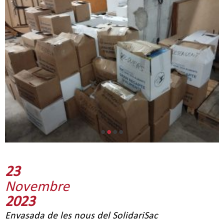
•
•
•
•
23
Novembre
2023
Envasada de les nous del SolidariSac