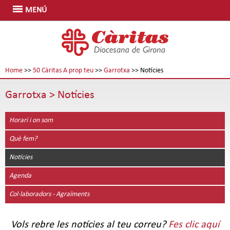
MENÚ
Home
>>
50 Càritas A prop teu
>>
Garrotxa
>> Notícies
Garrotxa
> Notícies
Horari i on som
Què fem?
Notícies
Agenda
Col·laboradors - Agraïments
Vols rebre les notícies al teu correu?
Fes clic aquí