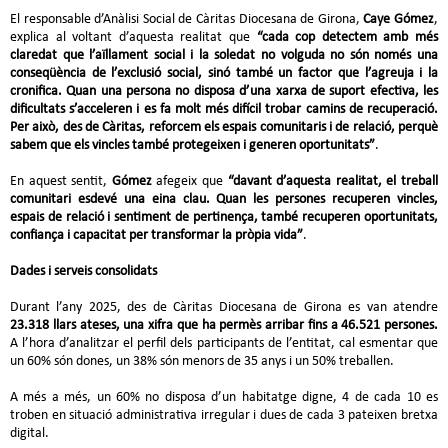
El responsable d’Anàlisi Social de Càritas Diocesana de Girona,
Caye Gómez
,
explica al voltant d’aquesta realitat que
“cada cop detectem amb més
claredat que l’aïllament social i la soledat no volguda no són només una
conseqüència de l’exclusió social, sinó també un factor que l’agreuja i la
cronifica. Quan una persona no disposa d’una xarxa de suport efectiva, les
dificultats s’acceleren i es fa molt més difícil trobar camins de recuperació.
Per això, des de Càritas, reforcem els espais comunitaris i de relació, perquè
sabem que els vincles també protegeixen i generen oportunitats”
.
En aquest sentit,
Gómez
afegeix que
“davant d’aquesta realitat, el treball
comunitari esdevé una eina clau. Quan les persones recuperen vincles,
espais de relació i sentiment de pertinença, també recuperen oportunitats,
confiança i capacitat per transformar la pròpia vida”
.
Dades i serveis consolidats
Durant l’any 2025, des de Càritas Diocesana de Girona es van atendre
23.318 llars ateses, una xifra que ha permès arribar fins a 46.521 persones.
A l’hora d’analitzar el perfil dels participants de l’entitat, cal esmentar que
un 60% són dones, un 38% són menors de 35 anys i un 50% treballen.
A més a més, un 60% no disposa d’un habitatge digne, 4 de cada 10 es
troben en situació administrativa irregular i dues de cada 3 pateixen bretxa
digital.