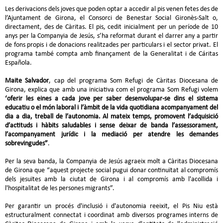
Les derivacions dels joves que poden optar a accedir al pis venen fetes des de
l’Ajuntament de Girona, el Consorci de Benestar Social Gironès-Salt o,
directament, des de Càritas. El pis, cedit inicialment per un període de 10
anys per la Companyia de Jesús, s’ha reformat durant el darrer any a partir
de fons propis i de donacions realitzades per particulars i el sector privat. El
programa també compta amb finançament de la Generalitat i de Cáritas
Española.
Maite Salvador
, cap del programa Som Refugi de Càritas Diocesana de
Girona, explica que amb una iniciativa com el programa Som Refugi volem
‘oferir les eines a cada jove per saber desenvolupar-se dins el sistema
educatiu o el món laboral i l’àmbit de la vida quotidiana acompanyament del
dia a dia, treball de l’autonomia. Al mateix temps, promovent l’adquisició
d’actituds i hàbits saludables i sense deixar de banda l’assessorament,
l’acompanyament jurídic i la mediació per atendre les demandes
sobrevingudes”
.
Per la seva banda, la Companyia de Jesús agraeix molt a Càritas Diocesana
de Girona que “aquest projecte social pugui donar continuïtat al compromís
dels jesuïtes amb la ciutat de Girona i al compromís amb l'acollida i
l'hospitalitat de les persones migrants”.
Per garantir un procés d'inclusió i d'autonomia reeixit, el Pis Niu està
estructuralment connectat i coordinat amb diversos programes interns de