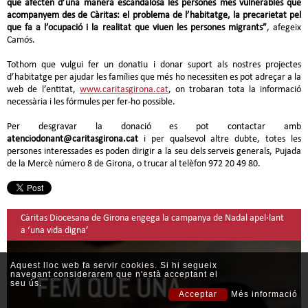
que afecten d’una manera escandalosa les persones més vulnerables que
acompanyem des de Càritas: el problema de l’habitatge, la precarietat pel
que fa a l’ocupació i la realitat que viuen les persones migrants”
, afegeix
Camós.
Tothom que vulgui fer un donatiu i donar suport als nostres projectes
d’habitatge per ajudar les famílies que més ho necessiten es pot adreçar a la
web de l’entitat,
www.caritasgirona.cat
, on trobaran tota la informació
necessària i les fórmules per fer-ho possible.
Per desgravar la donació es pot contactar amb
atenciodonant@caritasgirona.cat
i per qualsevol altre dubte, totes les
persones interessades es poden dirigir a la seu dels serveis generals, Pujada
de la Mercè número 8 de Girona, o trucar al telèfon 972 20 49 80.
Càritas Diocesana de Girona engega la campanya de Nadal apel·lant
a ‘una vida digna’
Aquest lloc web fa servir cookies. Si hi segueix
navegant considerarem que n'està acceptant el
seu ús.
Acceptar
Més informació