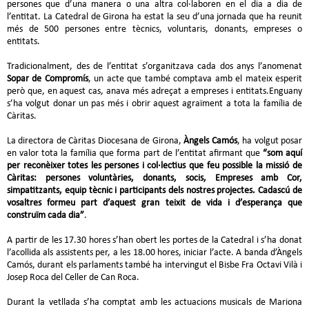
persones que d’una manera o una altra col·laboren en el dia a dia de
l’entitat. La Catedral de Girona ha estat la seu d’una jornada que ha reunit
més de 500 persones entre tècnics, voluntaris, donants, empreses o
entitats.
Tradicionalment, des de l’entitat s’organitzava cada dos anys l’anomenat
Sopar de Compromís
, un acte que també comptava amb el mateix esperit
però que, en aquest cas, anava més adreçat a empreses i entitats.Enguany
s’ha volgut donar un pas més i obrir aquest agraïment a tota la família de
Càritas.
La directora de Càritas Diocesana de Girona,
Àngels Camós
, ha volgut posar
en valor tota la família que forma part de l’entitat afirmant que
“som aquí
per reconèixer totes les persones i col·lectius que feu possible la missió de
Càritas: persones voluntàries, donants, socis, Empreses amb Cor,
simpatitzants, equip tècnic i participants dels nostres projectes. Cadascú de
vosaltres formeu part d’aquest gran teixit de vida i d’esperança que
construïm cada dia”
.
A partir de les 17.30 hores s’han obert les portes de la Catedral i s’ha donat
l’acollida als assistents per, a les 18.00 hores, iniciar l’acte. A banda d’Àngels
Camós, durant els parlaments també ha intervingut el Bisbe Fra Octavi Vilà i
Josep Roca del Celler de Can Roca.
Durant la vetllada s’ha comptat amb les actuacions musicals de Mariona