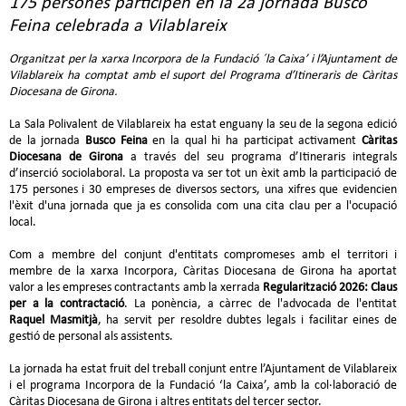
175 persones participen en la 2a jornada Busco
Feina celebrada a Vilablareix
Organitzat per la xarxa Incorpora de la Fundació ´la Caixa’ i l’Ajuntament de
Vilablareix ha comptat amb el suport del Programa d’Itineraris de Càritas
Diocesana de Girona.
La Sala Polivalent de Vilablareix ha estat enguany la seu de la segona edició
de la jornada
Busco Feina
en la qual hi ha participat activament
Càritas
Diocesana de Girona
a través del seu programa d’Itineraris integrals
d’inserció sociolaboral. La proposta va ser tot un èxit amb la participació de
175 persones i 30 empreses de diversos sectors, una xifres que evidencien
l'èxit d'una jornada que ja es consolida com una cita clau per a l'ocupació
local.
Com a membre del conjunt d'entitats compromeses amb el territori i
membre de la xarxa Incorpora, Càritas Diocesana de Girona ha aportat
valor a les empreses contractants amb la xerrada
Regularització 2026: Claus
per a la contractació
. La ponència, a càrrec de l'advocada de l'entitat
Raquel Masmitjà
, ha servit per resoldre dubtes legals i facilitar eines de
gestió de personal als assistents.
La jornada ha estat fruit del treball conjunt entre l’Ajuntament de Vilablareix
i el programa Incorpora de la Fundació ‘la Caixa’, amb la col·laboració de
Càritas Diocesana de Girona i altres entitats del tercer sector.