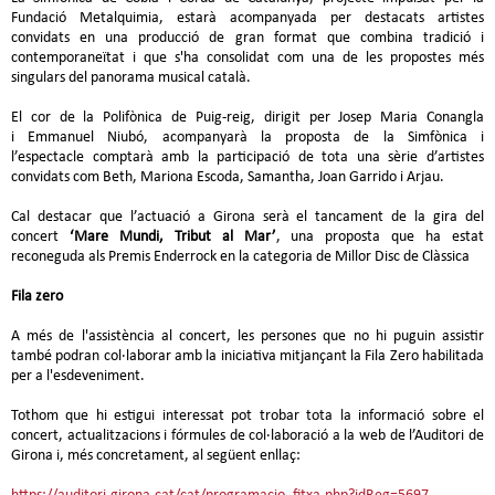
Fundació Metalquimia, estarà acompanyada per destacats artistes
convidats en una producció de gran format que combina tradició i
contemporaneïtat i que s'ha consolidat com una de les propostes més
singulars del panorama musical català.
El cor de la Polifònica de Puig-reig, dirigit per Josep Maria Conangla
i Emmanuel Niubó, acompanyarà la proposta de la Simfònica i
l’espectacle comptarà amb la participació de tota una sèrie d’artistes
convidats com Beth, Mariona Escoda, Samantha, Joan Garrido i Arjau.
Cal destacar que l’actuació a Girona serà el tancament de la gira del
concert
‘Mare Mundi, Tribut al Mar’
, una proposta que ha estat
reconeguda als Premis Enderrock en la categoria de Millor Disc de Clàssica
Fila zero
A més de l'assistència al concert, les persones que no hi puguin assistir
també podran col·laborar amb la iniciativa mitjançant la Fila Zero habilitada
per a l'esdeveniment.
Tothom que hi estigui interessat pot trobar tota la informació sobre el
concert, actualitzacions i fórmules de col·laboració a la web de l’Auditori de
Girona i, més concretament, al següent enllaç: