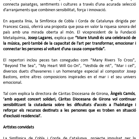
connecta paisatges, sentiments i cultures a través d'una acurada selecció
d'arranjaments que combinen sensibilitat, força i innovació.
En aquesta línia, la Simfònica de Cobla i Corda de Catalunya dirigida per
Francesc Cassú, oferirà una proposta que posa en valor la riquesa sonora del
país amb una mirada oberta al món. El vicepresident de la Fundació
Metalquímia,
Josep Lagares
, explica que
“Mare Mundi és una celebració de
la música, però també de la capacitat de l'art per transformar, emocionar i
connectar les persones al voltant d'una causa compartida”.
El repertori inclou peces tan conegudes com "Many Rivers To Cross",
"Beyond The Sea", "My Heart Will Go On", "Vestida de nit", "Mar i cel",
diversos duets d'havaneres i un homenatge especial al compositor Josep
Bastons, entre altres composicions inspirades en el mar i el seu univers
emocional.
Tal com explica la directora de Càritas Diocesana de Girona,
Àngels Camós
,
‘amb aquest concert solidari, Càritas Diocesana de Girona vol continuar
sensibilitzant la ciutadania sobre les dificultats d'accés a l'habitatge i
reforçar els recursos destinats a les persones que es troben en situació
d'exclusió residencial’.
Artistes convidats
La Simfònica de Cobla i Corda de Catalunya, projecte impulsat per la