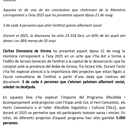
Aquesta és de una de les conclusions que s’extreuen de la Memòria
corresponent a l’any 2025 que ha presentat aquest dijous 21 de maig
3 de cada 4 persones que atén l’entitat pateix aïllament social
Durant el 2025, la diocesana ha atès 23.318 llars, un 60% de les quals són
dones i un 38% menys de 35 anys
Càritas Diocesana de Girona
ha presentat aquest dijous 21 de maig la
memòria corresponent a l’any 2025 en un acte que s’ha dut a terme a
l’edifici de Serveis Generals de l’entitat a la capital de la demarcació i que ha
comptat amb la presència del Bisbe de Girona, fra Octavi Vilà. Durant l’acte
s’ha fet especial atenció a la importància dels projectes que estan lligats a
l’acció comunitària de l’entitat a partir d’una dada que s’extreu del
document:
3 de cada 4 persones que s’atenen pateixen aïllament social,
soledat no desitjada.
En aquesta línia s’ha explicat l’impacte del Programa d’Acollida i
Acompanyament amb projectes com l’Espai amb Cor, el Fem Comunitat, els
Horts Comunitaris o el Taller d’Acollida lingüística i Cultural (TALC), que
durant el 2025 va permetre que els participants teixissin xarxa i vincles. En
total, els diferents projectes d’aquest programa han atès gairebé
5.000
persones.