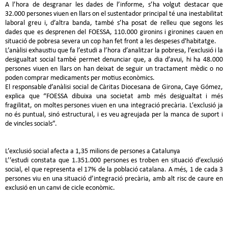
A l’hora de desgranar les dades de l’informe, s’ha volgut destacar que
32.000 persones viuen en llars on el sustentador principal té una inestabilitat
laboral greu i, d’altra banda, també s’ha posat de relleu que segons les
dades que es desprenen del FOESSA, 110.000 gironins i gironines cauen en
situació de pobresa severa un cop han fet front a les despeses d'habitatge.
L’anàlisi exhaustiu que fa l’estudi a l’hora d’analitzar la pobresa, l’exclusió i la
desigualtat social també permet denunciar que, a dia d’avui, hi ha 48.000
persones viuen en llars on han deixat de seguir un tractament mèdic o no
poden comprar medicaments per motius econòmics.
El responsable d’anàlisi social de Càritas Diocesana de Girona, Caye Gómez,
explica que “FOESSA dibuixa una societat amb més desigualtat i més
fragilitat, on moltes persones viuen en una integració precària. L’exclusió ja
no és puntual, sinó estructural, i es veu agreujada per la manca de suport i
de vincles socials”.
L’exclusió social afecta a 1,35 milions de persones a Catalunya
L’’estudi constata que 1.351.000 persones es troben en situació d’exclusió
social, el que representa el 17% de la població catalana. A més, 1 de cada 3
persones viu en una situació d’integració precària, amb alt risc de caure en
exclusió en un canvi de cicle econòmic.