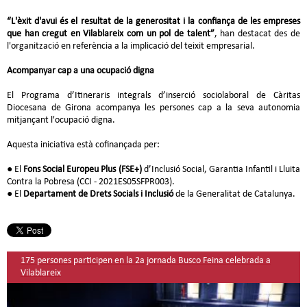
“L'èxit d'avui és el resultat de la generositat i la confiança de les empreses
que han cregut en Vilablareix com un pol de talent”
, han destacat des de
l'organització en referència a la implicació del teixit empresarial.
Acompanyar cap a una ocupació digna
El Programa d’Itineraris integrals d’inserció sociolaboral de Càritas
Diocesana de Girona acompanya les persones cap a la seva autonomia
mitjançant l'ocupació digna.
Aquesta iniciativa està cofinançada per:
● El
Fons Social Europeu Plus (FSE+)
d’Inclusió Social, Garantia Infantil i Lluita
Contra la Pobresa (CCI - 2021ES05SFPR003).
● El
Departament de Drets Socials i Inclusió
de la Generalitat de Catalunya.
175 persones participen en la 2a jornada Busco Feina celebrada a
Vilablareix