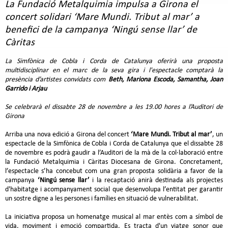
La Fundació Metalquimia impulsa a Girona el
concert solidari ‘Mare Mundi. Tribut al mar’ a
benefici de la campanya ‘Ningú sense llar’ de
Càritas
La Simfònica de Cobla i Corda de Catalunya oferirà una proposta
multidisciplinar en el marc de la seva gira i l'espectacle comptarà la
presència d’artistes convidats com
Beth, Mariona Escoda, Samantha, Joan
Garrido i Arjau
Se celebrarà el dissabte 28 de novembre a les 19.00 hores a l’Auditori de
Girona
Arriba una nova edició a Girona del concert
‘Mare Mundi. Tribut al mar’
, un
espectacle de la Simfònica de Cobla i Corda de Catalunya que el dissabte 28
de novembre es podrà gaudir a l’Auditori de la mà de la col·laboració entre
la Fundació Metalquimia i Càritas Diocesana de Girona. Concretament,
l’espectacle s’ha concebut com una gran proposta solidària a favor de la
campanya
‘Ningú sense llar’
i la recaptació anirà destinada als projectes
d'habitatge i acompanyament social que desenvolupa l’entitat per garantir
un sostre digne a les persones i famílies en situació de vulnerabilitat.
La iniciativa proposa un homenatge musical al mar entès com a símbol de
vida, moviment i emoció compartida. Es tracta d'un viatge sonor que