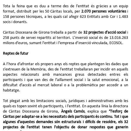
Tota la feina que es duu a terme des de l’entitat és gràcies a un equip
format, distribuït per les 50 Càritas locals, per
2.070 persones voluntàries
i
158 persones tècniques, a les quals cal afegir 623 Entitats amb Cor i 1.483
socis i donants.
Càritas Diocesana de Girona treballa a partir de
32 projectes d’acció social
i
258 punts de servei repartits al territori. L’inversió social és de 13.016.263
milions d’euros, sumant l’entitat i l’empresa d’inserció vinculada, ECOSOL.
Reptes de futur
A l’hora d’afrontar els propers anys els reptes que plantegen les dades que
s’extreuen de la Memòria, des de l’entitat treballaran per incidir en aquells
aspectes relacionats amb mancances greus detectades entres els
participants i que van des de l’aïllament social i la salut emocional, a la
dificultat d’accés al mercat laboral o a la problemàtica per accedir a un
habitatge.
Tot plegat amb les limitacions socials, jurídiques i administratives amb les
quals es topen sovint els participants, i l’entitat. En aquesta línia la directora
de Càritas Diocesana de Girona,
Àngels Camós
, explica que
“l'esforç de
Càritas per adaptar-se a les necessitats dels participants és continu. Tot i que
algunes d'aquestes demandes són estructurals i difícils de resoldre, els 32
projectes de l'entitat tenen l'objectiu de donar respostes que generin