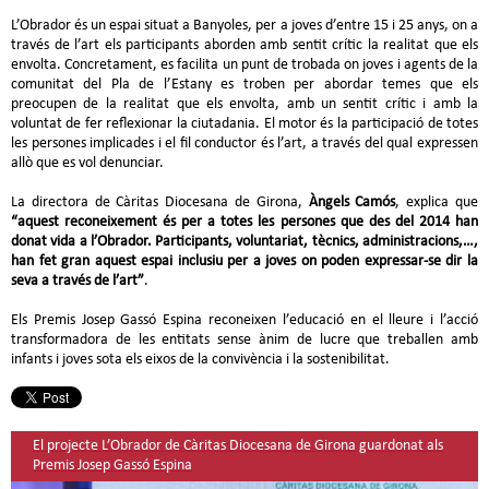
L’Obrador és un espai situat a Banyoles, per a joves d’entre 15 i 25 anys, on a
través de l’art els participants aborden amb sentit crític la realitat que els
envolta. Concretament, es facilita un punt de trobada on joves i agents de la
comunitat del Pla de l’Estany es troben per abordar temes que els
preocupen de la realitat que els envolta, amb un sentit crític i amb la
voluntat de fer reflexionar la ciutadania. El motor és la participació de totes
les persones implicades i el fil conductor és l’art, a través del qual expressen
allò que es vol denunciar.
La directora de Càritas Diocesana de Girona,
Àngels Camós
, explica que
“aquest reconeixement és per a totes les persones que des del 2014 han
donat vida a l’Obrador. Participants, voluntariat, tècnics, administracions,…,
han fet gran aquest espai inclusiu per a joves on poden expressar-se dir la
seva a través de l’art”
.
Els Premis Josep Gassó Espina reconeixen l’educació en el lleure i l’acció
transformadora de les entitats sense ànim de lucre que treballen amb
infants i joves sota els eixos de la convivència i la sostenibilitat.
El projecte L’Obrador de Càritas Diocesana de Girona guardonat als
Premis Josep Gassó Espina