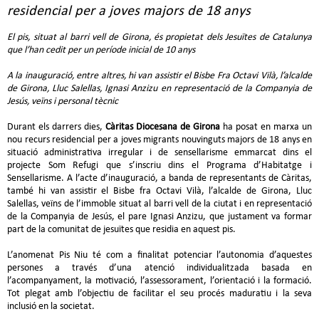
residencial per a joves majors de 18 anys
El pis, situat al barri vell de Girona, és propietat dels Jesuïtes de Catalunya
que l’han cedit per un període inicial de 10 anys
A la inauguració, entre altres, hi van assistir el Bisbe Fra Octavi Vilà, l’alcalde
de Girona, Lluc Salellas, Ignasi Anzizu en representació de la Companyia de
Jesús, veïns i personal tècnic
Durant els darrers dies,
Càritas Diocesana de Girona
ha posat en marxa un
nou recurs residencial per a joves migrants nouvinguts majors de 18 anys en
situació administrativa irregular i de sensellarisme emmarcat dins el
projecte Som Refugi que s’inscriu dins el Programa d’Habitatge i
Sensellarisme. A l’acte d’inauguració, a banda de representants de Càritas,
també hi van assistir el Bisbe fra Octavi Vilà, l’alcalde de Girona, Lluc
Salellas, veïns de l’immoble situat al barri vell de la ciutat i en representació
de la Companyia de Jesús, el pare Ignasi Anzizu, que justament va formar
part de la comunitat de jesuïtes que residia en aquest pis.
L’anomenat Pis Niu té com a finalitat potenciar l’autonomia d’aquestes
persones a través d’una atenció individualitzada basada en
l’acompanyament, la motivació, l’assessorament, l’orientació i la formació.
Tot plegat amb l’objectiu de facilitar el seu procés maduratiu i la seva
inclusió en la societat.