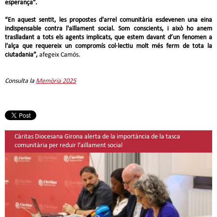
esperança”.
“En aquest sentit, les propostes d'arrel comunitària esdevenen una eina
indispensable contra l'aïllament social. Som conscients, i això ho anem
traslladant a tots els agents implicats, que estem davant d’un fenomen a
l'alça que requereix un compromís col·lectiu molt més ferm de tota la
ciutadania”,
afegeix Camós.
Consulta la
Memòria 2025
Càritas Diocesana Girona alerta de la importància de la tasca
comunitària per reduir l’aïllament social