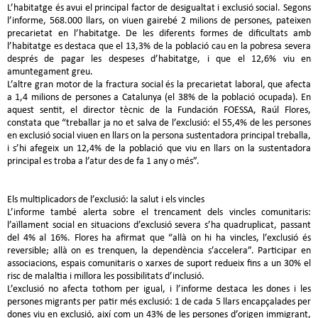
L’habitatge és avui el principal factor de desigualtat i exclusió social. Segons
l’informe, 568.000 llars, on viuen gairebé 2 milions de persones, pateixen
precarietat en l’habitatge. De les diferents formes de dificultats amb
l’habitatge es destaca que el 13,3% de la població cau en la pobresa severa
després de pagar les despeses d’habitatge, i que el 12,6% viu en
amuntegament greu.
L’altre gran motor de la fractura social és la precarietat laboral, que afecta
a 1,4 milions de persones a Catalunya (el 38% de la població ocupada). En
aquest sentit, el director tècnic de la Fundación FOESSA, Raúl Flores,
constata que “treballar ja no et salva de l’exclusió: el 55,4% de les persones
en exclusió social viuen en llars on la persona sustentadora principal treballa,
i s’hi afegeix un 12,4% de la població que viu en llars on la sustentadora
principal es troba a l’atur des de fa 1 any o més”.
Els multiplicadors de l’exclusió: la salut i els vincles
L’informe també alerta sobre el trencament dels vincles comunitaris:
l’aïllament social en situacions d’exclusió severa s’ha quadruplicat, passant
del 4% al 16%. Flores ha afirmat que “allà on hi ha vincles, l’exclusió és
reversible; allà on es trenquen, la dependència s’accelera”. Participar en
associacions, espais comunitaris o xarxes de suport redueix fins a un 30% el
risc de malaltia i millora les possibilitats d’inclusió.
L’exclusió no afecta tothom per igual, i l’informe destaca les dones i les
persones migrants per patir més exclusió: 1 de cada 5 llars encapçalades per
dones viu en exclusió, així com un 43% de les persones d’origen immigrant,