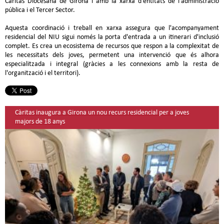
Càritas Diocesana de Girona i amb la xarxa d'entitats de l'administració
pública i el Tercer Sector.
Aquesta coordinació i treball en xarxa assegura que l'acompanyament
residencial del NIU sigui només la porta d'entrada a un itinerari d'inclusió
complet. Es crea un ecosistema de recursos que respon a la complexitat de
les necessitats dels joves, permetent una intervenció que és alhora
especialitzada i integral (gràcies a les connexions amb la resta de
l'organització i el territori).
Càritas inaugura a Girona un nou recurs residencial per a joves
majors de 18 anys