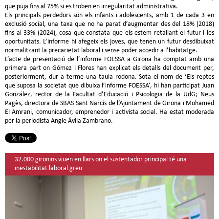
que puja fins al 75% si es troben en irregularitat administrativa.
Els principals perdedors són els infants i adolescents, amb 1 de cada 3 en
exclusió social, una taxa que no ha parat d’augmentar des del 18% (2018)
fins al 33% (2024), cosa que constata que els estem retallant el futur i les
oportunitats. L’informe hi afegeix els joves, que tenen un futur desdibuixat
normalitzant la precarietat laboral i sense poder accedir a l’habitatge.
L’acte de presentació de l’informe FOESSA a Girona ha comptat amb una
primera part on Gómez i Flores han explicat els detalls del document per,
posteriorment, dur a terme una taula rodona. Sota el nom de ‘Els reptes
que suposa la societat que dibuixa l’informe FOESSA’, hi han participat Juan
González, rector de la Facultat d’Educació i Psicologia de la UdG; Neus
Pagès, directora de SBAS Sant Narcís de l’Ajuntament de Girona i Mohamed
El Amrani, comunicador, emprenedor i activista social. Ha estat moderada
per la periodista Angie Ávila Zambrano.
32.000 gironins viuen en llars on el sustentador principal té una
inestabilitat laboral greu