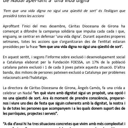
de Nadal apel·lant a ‘una vida digna’
‘Fem que una vida digna no sigui una qüestió de sort’ és l’eslògan que
presidirà totes les accions
Aprofitant l’inici del mes desembre, Càritas Diocesana de Girona ha
començat a difondre la campanya solidària que impulsa cada cada i que,
enguany, se centrar en defensar ‘una vida digna’. Durant aquestes properes
setmanes, totes les accions que s’organitzaran des de l’entitat estaran
presidides per la frase
‘fem que una vida digna no sigui una qüestió de sort’.
En aquest sentit, i segons l’informe sobre exclusió i desenvolupament social
a Catalunya elaborat per la Fundación FOESSA, un 17% de la població
catalana pateix exclusió i 1 de cada 3 joves pateix aquesta situació. D’altra
banda, dos milions de persones pateixen exclusió a Catalunya per problemes
relacionats amb l'habitatge.
La directora de Càritas Diocesana de Girona, Àngels Camós, fa una crida a
celebrar un Nadal
“en què viure amb dignitat sigui un propòsit, una opció i
no una qüestió de sort. Ara és moment de prendre consciència, preparar-
nos i viure uns dies de festa que siguin coherents amb la dignitat, la nostra i
la de totes les persones que acompanyem i a les quals donem suport des de
les parròquies, projectes i serveis”.
“A dia d’avui hi ha tres situacions concretes que vivim amb més complexitat i