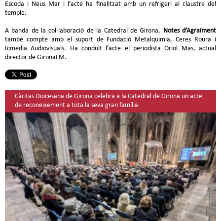
Escoda i Neus Mar i l’acte ha finalitzat amb un refrigeri al claustre del
temple.
A banda de la col·laboració de la Catedral de Girona,
Notes d’Agraïment
també compte amb el suport de Fundació Metalquimia, Ceres Roura i
Icmedia Audiovisuals. Ha conduït l’acte el periodista Oriol Mas, actual
director de GironaFM.
Càritas Diocesana de Girona celebra a la Catedral de Girona un acte
de reconeixement a tota la seva gran família