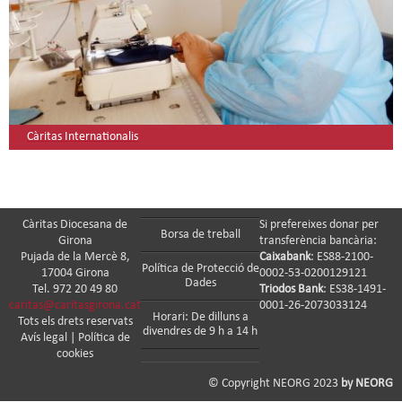
Càritas Internationalis
Càritas Diocesana de
Si prefereixes donar per
Borsa de treball
Girona
transferència bancària:
Pujada de la Mercè 8,
Caixabank
: ES88-2100-
Política de Protecció de
17004 Girona
0002-53-0200129121
Dades
Tel. 972 20 49 80
Triodos Bank
: ES38-1491-
caritas@caritasgirona.cat
0001-26-2073033124
Horari: De dilluns a
Tots els drets reservats
divendres de 9 h a 14 h
Avís legal
|
Política de
cookies
© Copyright NEORG 2023
by NEORG