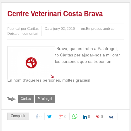
Centre Veterinari Costa Brava
Publicat per
Càritas
Data:
juny 02, 2016
en:
Empreses amb cor
Deixa un comentari
El Centre Veterinari Costa Brava, que es troba a Palafrugell,
col·labora regularment amb Càritas per ajudar-nos a millorar
les condicions de vida de les persones que es troben en
situació de vulnerabilitat.
En nom d’aquelles persones, moltes gràcies!
Tags:
Càritas
Palafrugell
Compartir
0
0
0
0