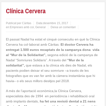
Clínica Cervera
Publicat per
Càritas
Data:
desembre 15, 2017
en:
Empreses amb cor
,
General
Deixa un comentari
El passat Nadal ha estat el cinquè consecutiu en què la Clínica
Cervera ha col·laborat amb Càritas.
El doctor Cervera ha
entregat 1.500 euros recaptats de la campanya dona vida
al “Mur de la Solidaritat”,
segona edició de la campanya de
Nadal “Somriures Solidaris”. A través del
“Mur de la
solidaritat”,
que estava a la clínica els dies de Nadal, els
pacients podien deixar el seu somriure –a través de les
fotografies que es van fer amb la càmera instantània que hi
havia– o els seus millors desitjos pel 2018.
A més de l’aportació econò­mica,la Clínica Cervera,
especialista des de 1994 en periodòncia i rehabilitació oral
amb implants dentals,
ha fet una revisió dental a 21 nens