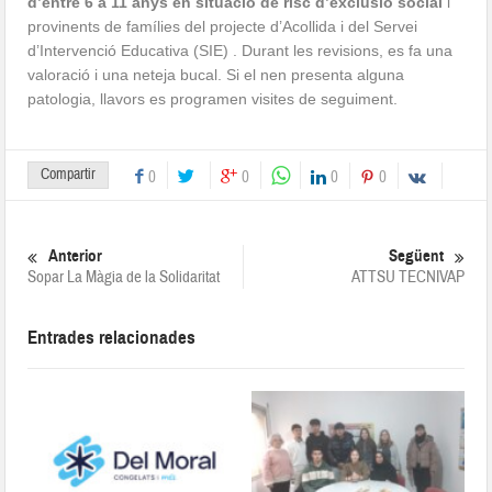
d’entre 6 a 11 anys en situació de risc d’exclusió social
i
provinents de famílies del projecte d’Acollida i del Servei
d’Intervenció Educativa (SIE) . Durant les revisions, es fa una
valoració i una neteja bucal. Si el nen presenta alguna
patologia, llavors es programen visites de seguiment.
Compartir
0
0
0
0
Anterior
Següent
Sopar La Màgia de la Solidaritat
ATTSU TECNIVAP
Entrades relacionades