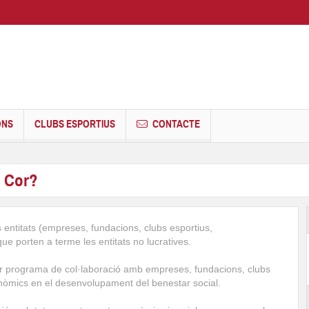
ONS
CLUBS ESPORTIUS
CONTACTE
b Cor?
s entitats (empreses, fundacions, clubs esportius,
ue porten a terme les entitats no lucratives.
r programa de col·laboració amb empreses, fundacions, clubs
onòmics en el desenvolupament del benestar social.