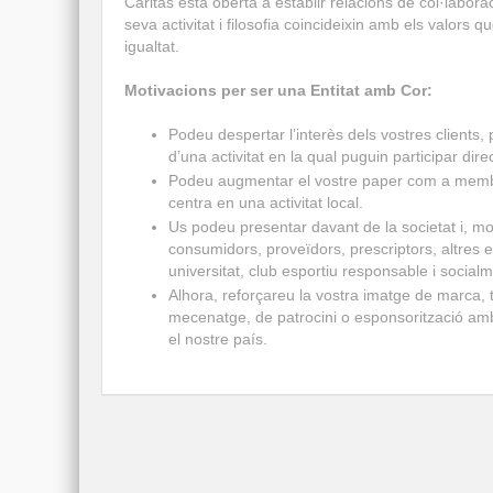
Càritas està oberta a establir relacions de col·labo
seva activitat i filosofia coincideixin amb els valors qu
igualtat.
Motivacions per ser una Entitat amb Cor:
Podeu despertar l’interès dels vostres clients,
d’una activitat en la qual puguin participar dir
Podeu augmentar el vostre paper com a membre 
centra en una activitat local.
Us podeu presentar davant de la societat i, mol
consumidors, proveïdors, prescriptors, altres 
universitat, club esportiu responsable i soci
Alhora, reforçareu la vostra imatge de marca, 
mecenatge, de patrocini o esponsorització amb 
el nostre país.