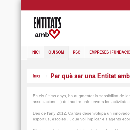
INICI
QUI SOM
RSC
EMPRESES I FUNDACI
Per què ser una Entitat am
Inici
En els últims anys, ha augmentat la sensibilitat de le
associacions…) del nostre país envers les activitats q
Des de l’any 2012, Càritas desenvolupa un innovado
esportius, escoles … que vol implicar els agents ec