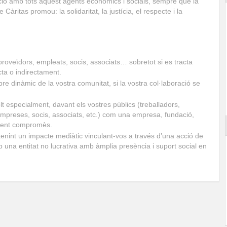
ració amb tots aquest agents econòmics i socials, sempre que la
e Càritas promou: la solidaritat, la justícia, el respecte i la
 proveïdors, empleats, socis, associats… sobretot si es tracta
ecta o indirectament.
dinàmic de la vostra comunitat, si la vostra col·laboració se
t especialment, davant els vostres públics (treballadors,
empreses, socis, associats, etc.) com una empresa, fundació,
alment compromès.
tenint un impacte mediàtic vinculant-vos a través d’una acció de
una entitat no lucrativa amb àmplia presència i suport social en