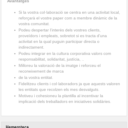
Avantatges
Si la vostra col·laboració se centra en una activitat local,
reforçarà el vostre paper com a membre dinàmic de la
vostra comunitat.
Podeu despertar l’interès dels vostres clients,
proveïdors i empleats, sobretot si es tracta d’una
activitat en la qual puguin participar directa o
indirectament.
Podeu integrar en la cultura corporativa valors com
responsabilitat, solidaritat, justícia, ..
Milloreu la valoració de la imatge i reforceu el
reconeixement de marca
de la vostra entitat.
Fidelitzeu clients i col·laboradors ja que aquests valoren
les entitats que recolzen els mes desvalguts.
Motiveu i cohesioneu la plantilla al incentivar la
implicació dels treballadors en iniciatives solidàries.
Hemeroteca