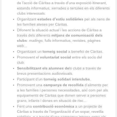
de l’acció de Càritas a través d’una exposició itinerant,
estands informatius, xerrades o tertúlies en els diferents
clubs interessats.
Organitzant
estades d’estiu solidàries
per als nens de
les famílies ateses per Càritas.
Difonent la situació actual i les accions de Càritas a
través dels diferents
mitjans de comunicació dels
clubs
:
mailings
, fulls informatius, revistes, pàgines
web…
Organitzant un
torneig social
a benefici de Càritas.
Promovent el
voluntariat social
entre els socis del
club.
Sensibilitzant els alumnes de
ls clubs a través de
breus presentacions audiovisuals.
Participant d’un
torneig solidari interclubs
.
Promovent una
campanya de recollida
d’aliments per
a les famílies i persones necessitades, així com per als
equipaments de Càritas que donen servei a persones
grans, infants i dones en situació de risc…
Fent una
contribució econòmica
a un projecte de
Càritas a través de l’organització d’un sopar, revetlla
solidària, o a través d’una campanya interna entre els