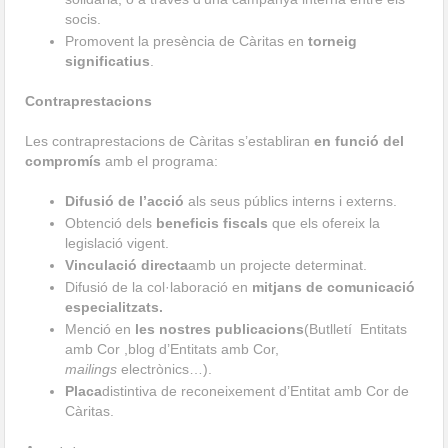
socis.
Promovent la presència de Càritas en
torneig
significatius
.
Contraprestacions
Les contraprestacions de Càritas s’establiran
en funció del
compromís
amb el programa:
Difusió de l’acció
als seus públics interns i externs.
Obtenció dels
beneficis fiscals
que els ofereix la
legislació vigent.
Vinculació directa
amb un projecte determinat.
Difusió de la col·laboració en
mitjans de comunicació
especialitzats.
Menció en
les nostres publicacions
(Butlletí Entitats
amb Cor ,blog d’Entitats amb Cor,
mailings
electrònics…).
Placa
distintiva de reconeixement d’Entitat amb Cor de
Càritas.