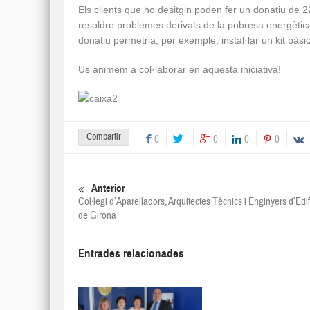
Els clients que ho desitgin poden fer un donatiu de 2
resoldre problemes derivats de la pobresa energètica 
donatiu permetria, per exemple, instal·lar un kit bàsi
Us animem a col·laborar en aquesta iniciativa!
Compartir
0
0
0
0
Anterior
Col·legi d’Aparelladors, Arquitectes Tècnics i Enginyers d’Edi
de Girona
Entrades relacionades