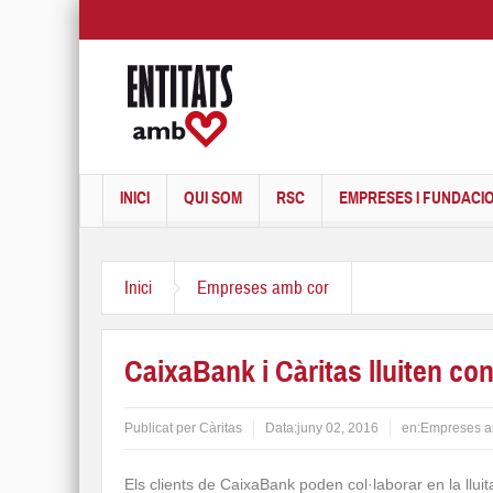
INICI
QUI SOM
RSC
EMPRESES I FUNDACI
Inici
Empreses amb cor
CaixaBank i Càritas lluiten co
Publicat per
Càritas
Data:
juny 02, 2016
en:
Empreses a
Els clients de CaixaBank poden col·laborar en la llui