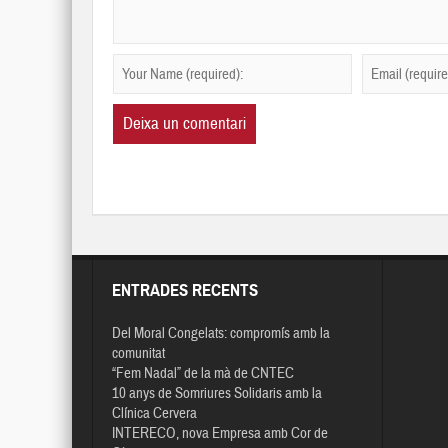
ENTRADES RECENTS
Del Moral Congelats: compromís amb la
comunitat
“Fem Nadal” de la mà de CNTEC
10 anys de Somriures Solidaris amb la
Clínica Cervera
INTERECO, nova Empresa amb Cor de