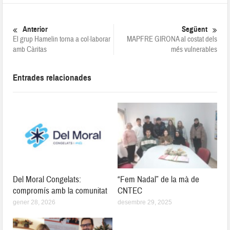
Anterior
Següent
El grup Hamelin torna a col·laborar
MAPFRE GIRONA al costat dels
amb Càritas
més vulnerables
Entrades relacionades
Del Moral Congelats:
“Fem Nadal” de la mà de
compromís amb la comunitat
CNTEC
gener 28, 2026
desembre 29, 2025