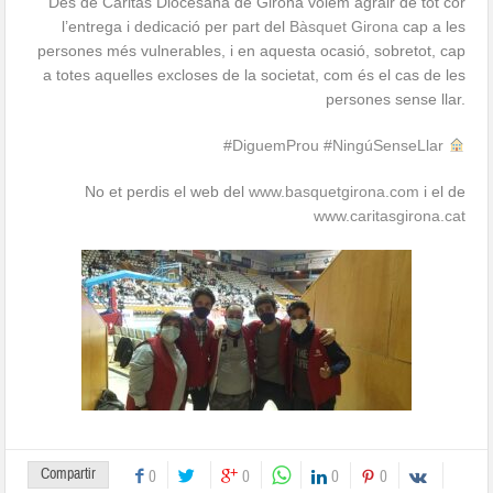
Des de Càritas Diocesana de Girona volem agrair de tot cor
l’entrega i dedicació per part del
Bàsquet Girona
cap a les
persones més vulnerables, i en aquesta ocasió, sobretot, cap
a totes aquelles excloses de la societat, com és el cas de les
persones sense llar.
#DiguemProu
#NingúSenseLlar
No et perdis el web del
www.basquetgirona.com
i el de
www.caritasgirona.cat
Compartir
0
0
0
0