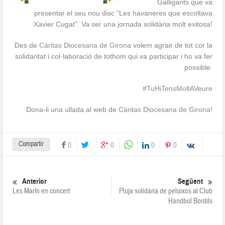
Galligants que va
presentar el seu nou disc “Les havaneres que escoltava
Xavier Cugat”. Va ser una jornada solidària molt exitosa!
Des de
Càritas Diocesana de Girona
volem agrair de tot cor la
solidaritat i col·laboració de tothom qui va participar i ho va fer
possible.
#TuHiTensMoltAVeure
Dona-li una ullada al web de
Càritas Diocesana de Girona
!
Compartir
0
0
0
0
Anterior
Següent
Les Marín en concert
Pluja solidària de peluixos al Club
Handbol Bordils