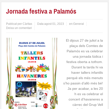
Jornada festiva a Palamós
Publicat per
Càritas
Data:
agost 01, 2023
en:
General
Deixa un comentari
El dijous 27 de juliol a la
plaça dels Comtes de
Palamós es va celebrar
una jornada lúdica i
festiva oberta a tothom.
Durant la tarda hi va
haver tallers infantils
perquè els més menuts
s’ho passin d’allò més bé!
Ja per acabar, a les 20
h es va celebrar el
concert d’havaneres a
càrrec del Grup Vell