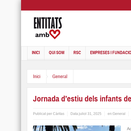
INICI
QUI SOM
RSC
EMPRESES I FUNDACI
Inici
General
Jornada d’estiu dels infants de
Publicat per
Càritas
Data:
juliol 31, 2025
en:
General
Aq