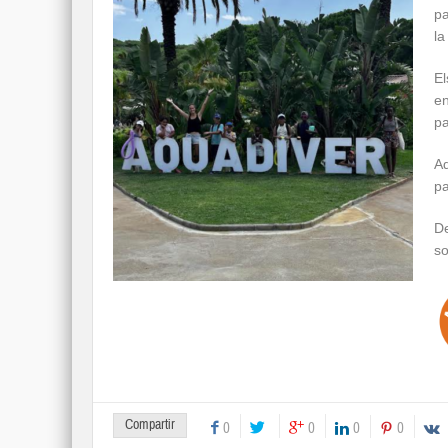
pa
la
El
en
pa
Aq
pa
De
so
Compartir
0
0
0
0