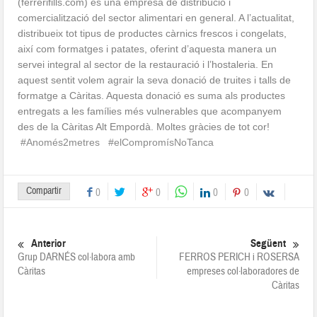
(ferrerifills.com) és una empresa de distribució i
comercialització del sector alimentari en general. A l’actualitat,
distribueix tot tipus de productes càrnics frescos i congelats,
així com formatges i patates, oferint d’aquesta manera un
servei integral al sector de la restauració i l’hostaleria. En
aquest sentit volem agrair la seva donació de truites i talls de
formatge a Càritas. Aquesta donació es suma als productes
entregats a les famílies més vulnerables que acompanyem
des de la Càritas Alt Empordà. Moltes gràcies de tot cor!
#Anomés2metres
#elCompromísNoTanca
Compartir
0
0
0
0
Anterior
Següent
Grup DARNÉS col·labora amb
FERROS PERICH i ROSERSA
Càritas
empreses col·laboradores de
Càritas