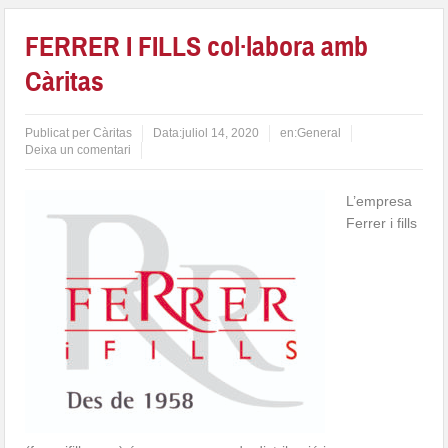
FERRER I FILLS col·labora amb
Càritas
Publicat per
Càritas
Data:
juliol 14, 2020
en:
General
Deixa un comentari
L’empresa
Ferrer i fills