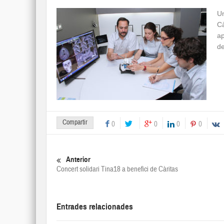
U
C
ap
de
Compartir
0
0
0
0
Anterior
Concert solidari Tina18 a benefici de Càritas
Entrades relacionades