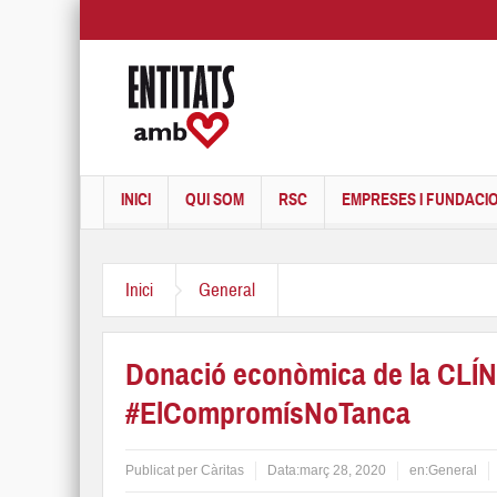
INICI
QUI SOM
RSC
EMPRESES I FUNDACI
Inici
General
Donació econòmica de la CLÍ
#ElCompromísNoTanca
Publicat per
Càritas
Data:
març 28, 2020
en:
General