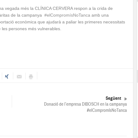
na vegada més la CLÍNICA CERVERA respon a la crida de
àritas de la campanya
#elCompromísNoTanca
amb una
ortació econòmica que ajudarà a paliar les primeres necessitats
 les persones més vulnerables.
Següent
Donació de l’empresa DIBOSCH en la campanya
#elCompromísNoTanca