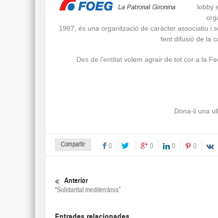
lobby 
org
1987, és una organització de caràcter associatiu i
fent difusió de la
c
Des de l’entitat
volem agrair de tot cor a la
Fe
Dona-li una ul
Compartir
0
0
0
0
Anterior
“Solidaritat mediterrània”
Entrades relacionades