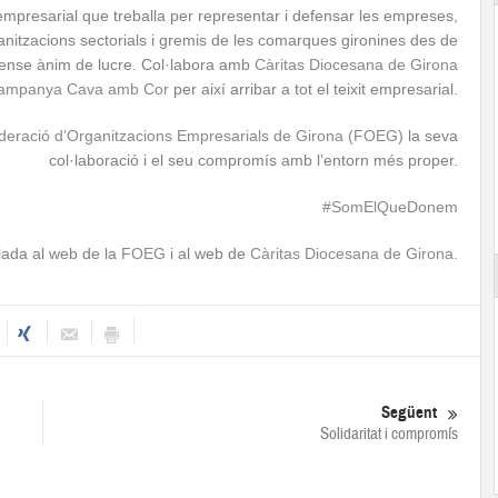
empresarial que treballa per representar i defensar les empreses,
anitzacions sectorials i gremis de les comarques gironines des de
 sense ànim de lucre. Col·labora amb
Càritas Diocesana de Girona
ampanya Cava amb Cor
per així arribar a tot el teixit empresarial.
deració d’Organitzacions Empresarials de Girona (FOEG)
la seva
col·laboració i el seu compromís amb l’entorn més proper.
#SomElQueDonem
lada al web de la
FOEG
i al web de
Càritas Diocesana de Girona.
Següent
Solidaritat i compromís