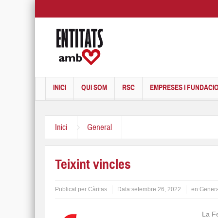
INICI
QUI SOM
RSC
EMPRESES I FUNDACI
Inici
General
Teixint vincles
Publicat per
Càritas
Data:
setembre 26, 2022
en:
Genera
La
F