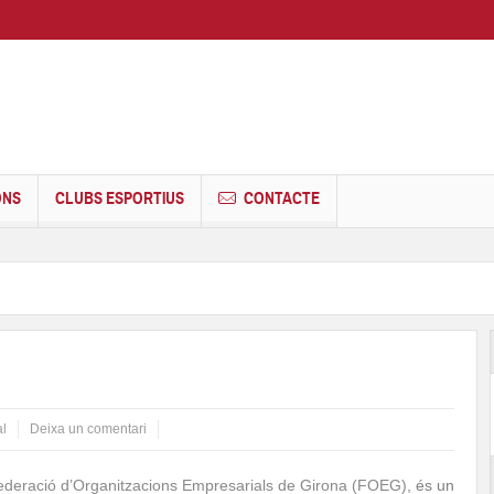
ONS
CLUBS ESPORTIUS
CONTACTE
l
Deixa un comentari
ederació d’Organitzacions Empresarials de Girona (FOEG)
, és un